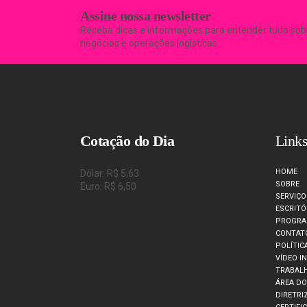
Assine nossa newsletter
Receba dicas e informações para entender tudo sob
negócios e operações logísticas.
Cotação do Dia
Links
HOME
Dólar: R$ 5,63
SOBRE
Euro: R$ 6,50
SERVIÇO
ESCRITÓ
PROGRA
CONTAT
POLÍTIC
VÍDEO I
TRABAL
ÁREA D
DIRETRI