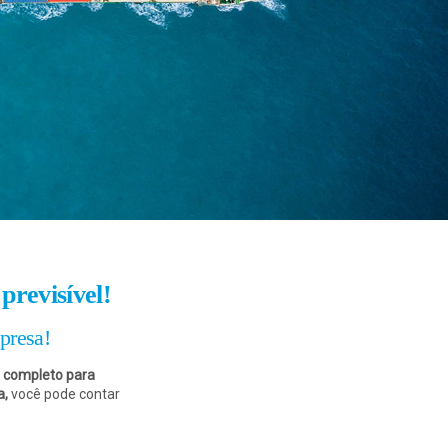
previsível!
presa!
 completo para
a,
você pode contar