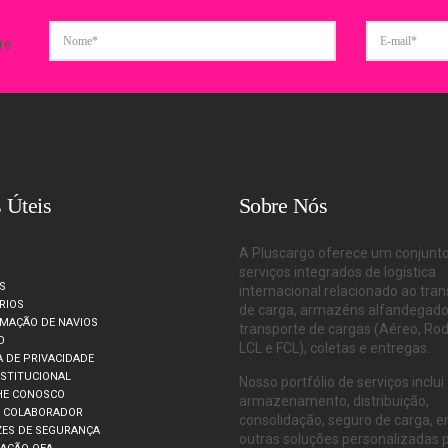
re
 Úteis
Sobre Nós
A Pluscargo oferece um conjunt
serviços integrados de logística
S
internacional relacionado ao tra
RIOS
de carga, armazéns alfandegado
MAÇÃO DE NAVIOS
transporte de cargas (Aéreo, Rod
O
LCL e FCL), coletas e entregas.
A DE PRIVACIDADE
NSTITUCIONAL
Nosso portfólio de serviços inclui
HE CONOSCO
armazenamento, distribuição,
O COLABORADOR
consolidação, seguro de carga, e
ZES DE SEGURANÇA
outras soluções personalizadas 