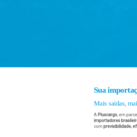
Sua importaçã
Mais saídas, mai
A
Pluscargo
, em parc
importadores brasileir
com
previsibilidade, e