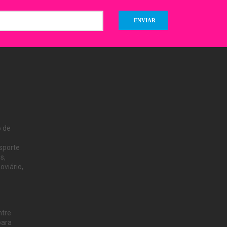
o de
nsporte
s,
oviário,
ntre
para