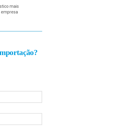
stico mais
ua empresa
 importação?