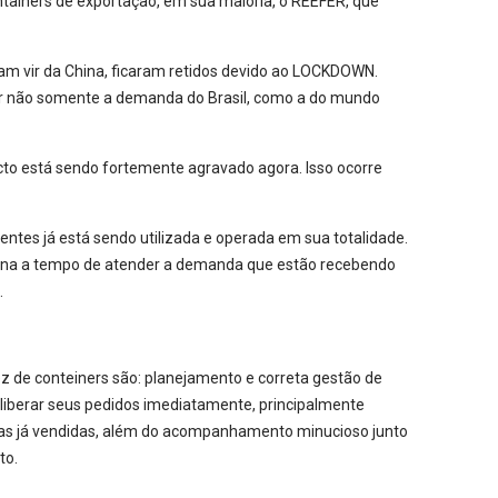
tainers de exportação, em sua maioria, o REEFER, que
m vir da China, ficaram retidos devido ao LOCKDOWN.
er não somente a demanda do Brasil, como a do mundo
to está sendo fortemente agravado agora. Isso ocorre
ntes já está sendo utilizada e operada em sua totalidade.
hina a tempo de atender a demanda que estão recebendo
.
 de conteiners são: planejamento e correta gestão de
 liberar seus pedidos imediatamente, principalmente
as já vendidas, além do acompanhamento minucioso junto
to.