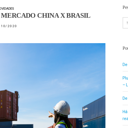
Pe
OVIDADES
 MERCADO CHINA X BRASIL
/10/2020
Pos
De
Pl
– L
De
Há
re