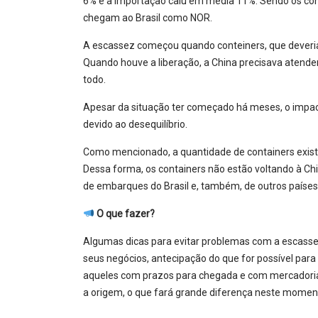
6% e a importação caiu em média 11%. Sendo os con
chegam ao Brasil como NOR.
A escassez começou quando conteiners, que deveria
Quando houve a liberação, a China precisava atend
todo.
Apesar da situação ter começado há meses, o impac
devido ao desequilíbrio.
Como mencionado, a quantidade de containers existe
Dessa forma, os containers não estão voltando à C
de embarques do Brasil e, também, de outros países
O que fazer?
Algumas dicas para evitar problemas com a escassez
seus negócios, antecipação do que for possível para
aqueles com prazos para chegada e com mercadori
a origem, o que fará grande diferença neste momen