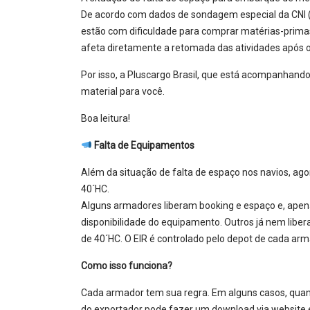
De acordo com dados de sondagem especial da CNI (
estão com dificuldade para comprar matérias-primas
afeta diretamente a retomada das atividades após o
Por isso, a Pluscargo Brasil, que está acompanhand
material para você.
Boa leitura!
Falta de Equipamentos
Além da situação de falta de espaço nos navios, ag
40´HC.
Alguns armadores liberam booking e espaço e, apena
disponibilidade do equipamento. Outros já nem lib
de 40´HC. O EIR é controlado pelo depot de cada arm
Como isso funciona?
Cada armador tem sua regra. Em alguns casos, quan
do exportador pode fazer um download via websit