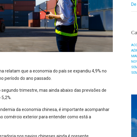
De
Cat
AC
AÉ
MA
NO
SE
ana relatam que a economia do país se expandiu 4,9% no
SE
o período do ano passado.
o segundo trimestre, mas ainda abaixo das previsões de
 5,2%.
pandemia da economia chinesa, é importante acompanhar
ao comércio exterior para entender como está a
cadoria nos navios chineses ainda é presente.