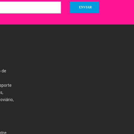
o de
nsporte
s,
oviário,
ntre