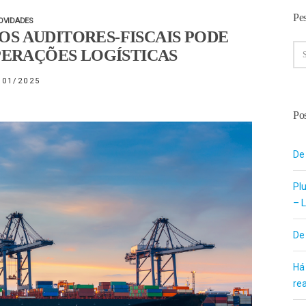
Pe
OVIDADES
S AUDITORES-FISCAIS PODE
PERAÇÕES LOGÍSTICAS
/01/2025
Pos
De
Pl
– L
De
Há
re