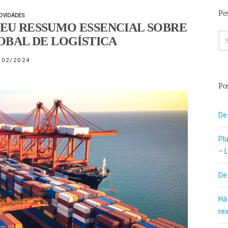
Pe
OVIDADES
SEU RESSUMO ESSENCIAL SOBRE
BAL DE LOGÍSTICA
/02/2024
Pos
De
Pl
– L
De
Há
re