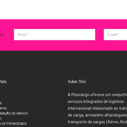
re
teis
Sobre Nós
A Pluscargo oferece um conjunt
serviços integrados de logística
S
internacional relacionado ao tra
RIOS
MAÇÃO DE NAVIOS
de carga, armazéns alfandegado
O
transporte de cargas (Aéreo, Rod
A DE PRIVACIDADE