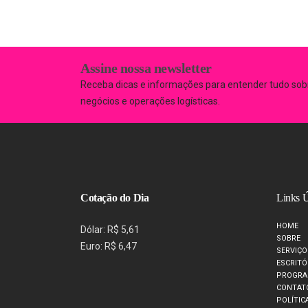
Assine nossa newsletter
Receba dicas e informações para entender tudo sob
negócios e operações logísticas.
Cotação do Dia
Links Ú
HOME
Dólar: R$ 5,61
SOBRE
Euro: R$ 6,47
SERVIÇO
ESCRITÓ
PROGRA
CONTAT
POLÍTIC