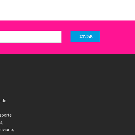
o de
nsporte
s,
oviário,