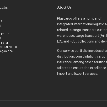
Links
About Us
Pluscargo offers a number of
US
integrated international logistic 
S
related to cargo transport, cust
HEDULE
warehouse, cargo transport (Air,
T
LCL and FCL), collections and deli
Y TERM
CIONAL VIDEO
Our service portfolio includes sto
CAÇÃO OEA
distribution, consolidation, cargo
insurance, among other solution
tailored to ensure the excellence 
Import and Export services.