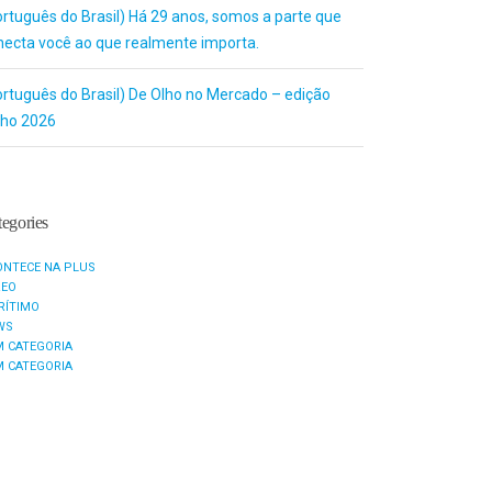
ortuguês do Brasil) Há 29 anos, somos a parte que
necta você ao que realmente importa.
ortuguês do Brasil) De Olho no Mercado – edição
nho 2026
egories
ONTECE NA PLUS
REO
RÍTIMO
WS
M CATEGORIA
M CATEGORIA