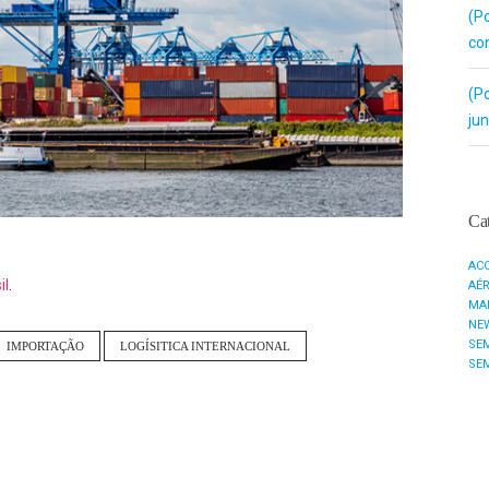
(P
co
(P
ju
Cat
AC
il
.
AÉ
MA
NE
SE
IMPORTAÇÃO
LOGÍSITICA INTERNACIONAL
SE