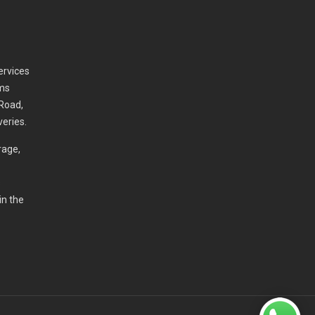
services
oms
 Road,
veries.
rage,
s
in the