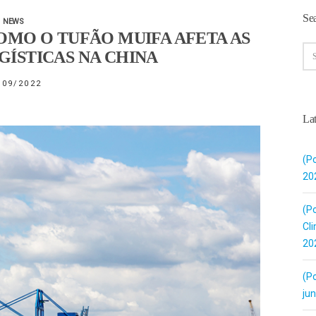
Se
NEWS
OMO O TUFÃO MUIFA AFETA AS
ÍSTICAS NA CHINA
/09/2022
Lat
(Po
20
(Po
Cli
20
(P
ju