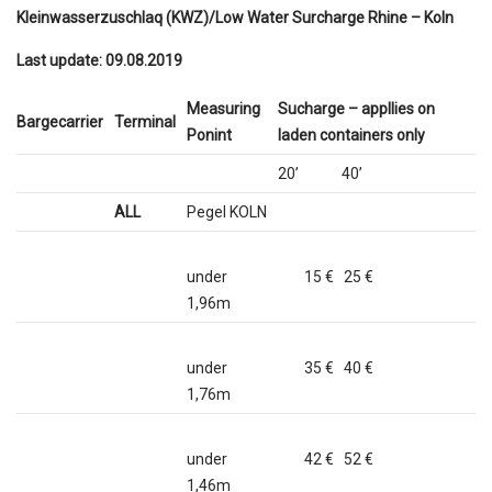
Kleinwasserzuschlaq (KWZ)/Low Water Surcharge Rhine – Koln
Last update: 09.08.2019
Measuring
Sucharge – appllies on
Bargecarrier
Terminal
Ponint
laden containers only
20’ 40’
ALL
Pegel KOLN
under
15 € 25 €
1,96m
under
35 € 40 €
1,76m
under
42 € 52 €
1,46m