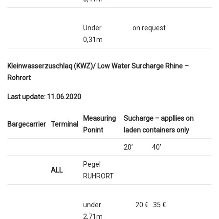
Under
on request
0,31m
Kleinwasserzuschlaq (KWZ)/ Low Water Surcharge Rhine –
Rohrort
Last update: 11.06.2020
Measuring
Sucharge – appllies on
Bargecarrier
Terminal
Ponint
laden containers only
20’ 40’
Pegel
ALL
RUHRORT
under
20 € 35 €
2,71m