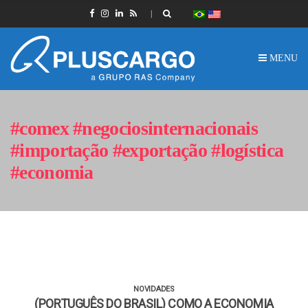
MENU
#comex #negociosinternacionais
#importação #exportação #logística
#economia
NOVIDADES
(PORTUGUÊS DO BRASIL) COMO A ECONOMIA