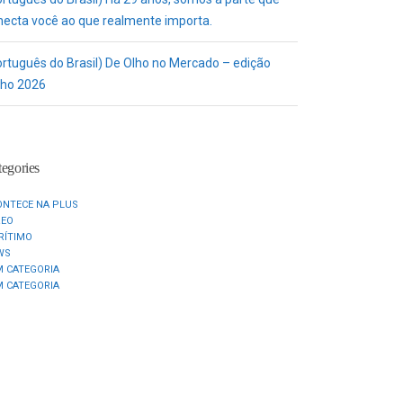
necta você ao que realmente importa.
ortuguês do Brasil) De Olho no Mercado – edição
nho 2026
egories
ONTECE NA PLUS
REO
RÍTIMO
WS
M CATEGORIA
M CATEGORIA