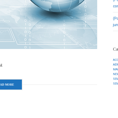
co
(P
ju
Cat
AC
AÉ
l.
MA
NE
SE
SE
EAD MORE