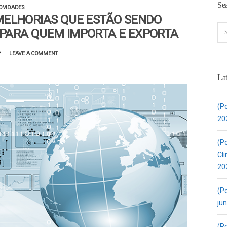
Se
OVIDADES
MELHORIAS QUE ESTÃO SENDO
PARA QUEM IMPORTA E EXPORTA
2
LEAVE A COMMENT
Lat
(Po
20
(Po
Cli
20
(P
ju
(P