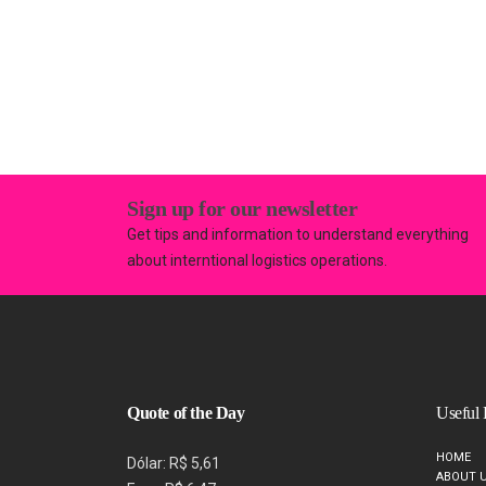
Sign up for our newsletter
Get tips and information to understand everything
about interntional logistics operations.
Quote of the Day
Useful 
HOME
Dólar: R$ 5,61
ABOUT 