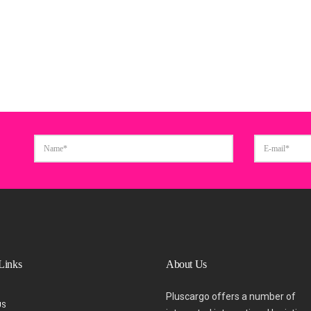
Links
About Us
Pluscargo offers a number of
US