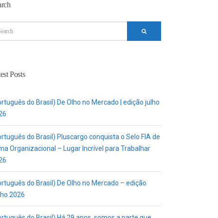
arch
est Posts
rtuguês do Brasil) De Olho no Mercado | edição julho
26
rtuguês do Brasil) Pluscargo conquista o Selo FIA de
ma Organizacional – Lugar Incrível para Trabalhar
26
ortuguês do Brasil) De Olho no Mercado – edição
nho 2026
ortuguês do Brasil) Há 29 anos, somos a parte que