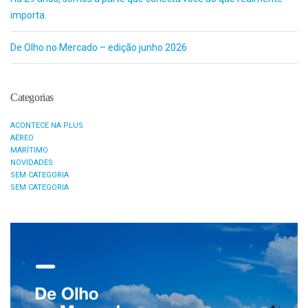
importa.
De Olho no Mercado – edição junho 2026
Categorias
ACONTECE NA PLUS
AÉREO
MARÍTIMO
NOVIDADES
SEM CATEGORIA
SEM CATEGORIA