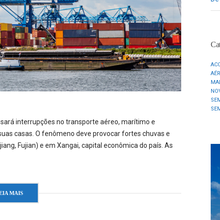
Cat
AC
AÉ
MA
NO
SE
SE
sará interrupções no transporte aéreo, marítimo e
e suas casas. O fenômeno deve provocar fortes chuvas e
jiang, Fujian) e em Xangai, capital econômica do país. As
EIA MAIS