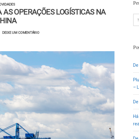
Pe
OVIDADES
A AS OPERAÇÕES LOGÍSTICAS NA
HINA
DEIXE UM COMENTÁRIO
Pos
De
Pl
– L
De
Há
re
De