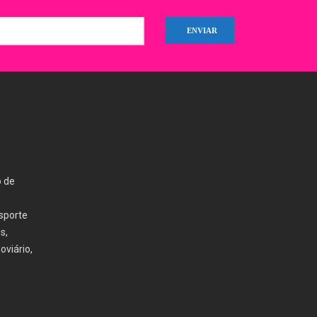
o de
nsporte
s,
oviário,