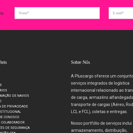
re
teis
Sobre Nós
A Pluscargo oferece um conjunt
serviços integrados de logística
S
internacional relacionado ao tra
RIOS
MAÇÃO DE NAVIOS
de carga, armazéns alfandegado
O
transporte de cargas (Aéreo, Rod
A DE PRIVACIDADE
LCL e FCL), coletas e entregas.
NSTITUCIONAL
HE CONOSCO
O COLABORADOR
Nosso portfólio de serviços inclui
ZES DE SEGURANÇA
armazenamento, distribuição,