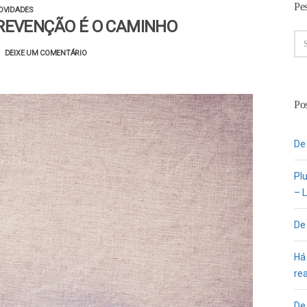
Pe
OVIDADES
REVENÇÃO É O CAMINHO
DEIXE UM COMENTÁRIO
Pos
De
Pl
– L
De
Há
re
De