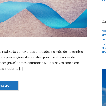
Cat
AC
AÉ
MA
NO
SE
realizada por diversas entidades no mês de novembro
SE
o da prevenção e diagnóstico precoce do câncer de
Câncer (INCA) foram estimados 61.200 novos casos em
is incidente […]
EIA MAIS