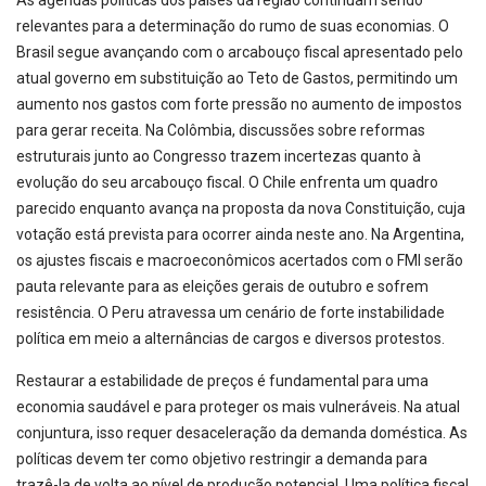
relevantes para a determinação do rumo de suas economias. O
Brasil segue avançando com o arcabouço fiscal apresentado pelo
atual governo em substituição ao Teto de Gastos, permitindo um
aumento nos gastos com forte pressão no aumento de impostos
para gerar receita. Na Colômbia, discussões sobre reformas
estruturais junto ao Congresso trazem incertezas quanto à
evolução do seu arcabouço fiscal. O Chile enfrenta um quadro
parecido enquanto avança na proposta da nova Constituição, cuja
votação está prevista para ocorrer ainda neste ano. Na Argentina,
os ajustes fiscais e macroeconômicos acertados com o FMI serão
pauta relevante para as eleições gerais de outubro e sofrem
resistência. O Peru atravessa um cenário de forte instabilidade
política em meio a alternâncias de cargos e diversos protestos.
Restaurar a estabilidade de preços é fundamental para uma
economia saudável e para proteger os mais vulneráveis. Na atual
conjuntura, isso requer desaceleração da demanda doméstica. As
políticas devem ter como objetivo restringir a demanda para
trazê-la de volta ao nível de produção potencial. Uma política fiscal