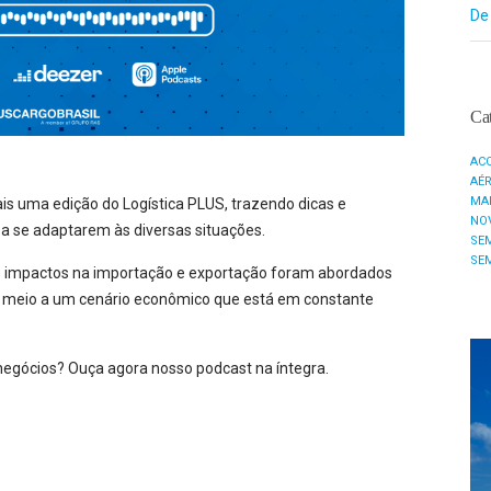
De
Cat
AC
AÉ
MA
is uma edição do Logística PLUS, trazendo dicas e
NO
a se adaptarem às diversas situações.
SE
SE
 e impactos na importação e exportação foram abordados
m meio a um cenário econômico que está em constante
negócios? Ouça agora nosso podcast na íntegra.