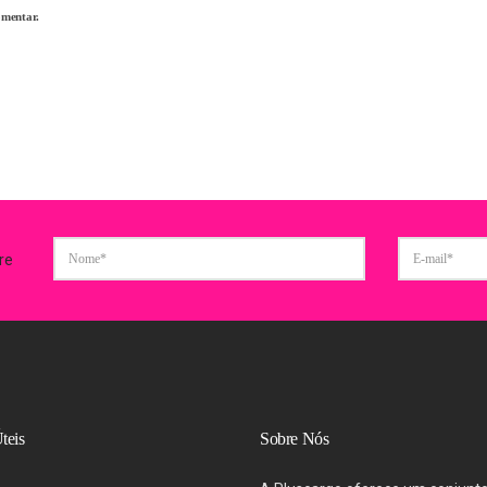
omentar.
re
teis
Sobre Nós