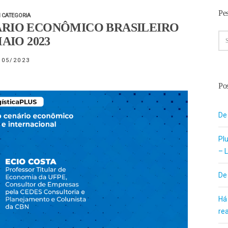
Pe
 CATEGORIA
ÁRIO ECONÔMICO BRASILEIRO
AIO 2023
/05/2023
Pos
De
Pl
– L
De
Há
re