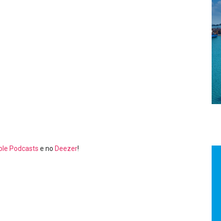
ple Podcasts
e no
Deezer
!