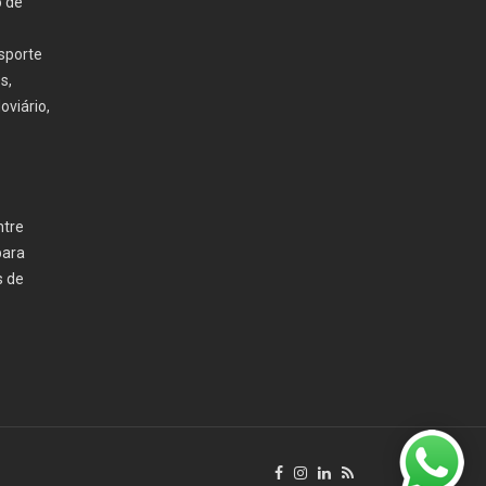
o de
nsporte
s,
oviário,
ntre
para
s de