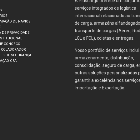
A Pluscargo oferece um conjunt
serviços integrados de logística
S
internacional relacionado ao tra
RIOS
MAÇÃO DE NAVIOS
de carga, armazéns alfandegado
O
transporte de cargas (Aéreo, Rod
A DE PRIVACIDADE
LCL e FCL), coletas e entregas.
NSTITUCIONAL
HE CONOSCO
O COLABORADOR
Nosso portfólio de serviços inclui
ZES DE SEGURANÇA
armazenamento, distribuição,
CAÇÃO OEA
consolidação, seguro de carga, e
outras soluções personalizadas 
garantir a excelência nos serviço
Importação e Exportação.