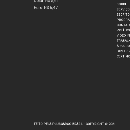
Dólar: R$ 5,61
SOBRE
Euro: R$ 6,47
SERVIÇO
ESCRITÓ
PROGRA
CONTAT
POLÍTIC
VÍDEO I
TRABAL
ÁREA D
DIRETRI
CERTIFI
FEITO PELA
PLUSCARGO BRASIL
- COPYRIGHT © 2021