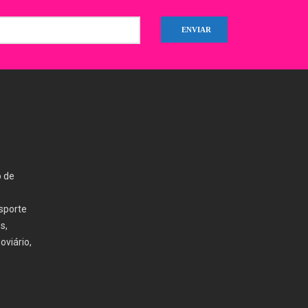
o de
nsporte
s,
oviário,