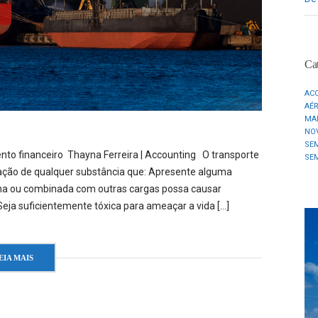
Cat
AC
AÉ
MA
NO
SE
ento financeiro Thayna Ferreira | Accounting O transporte
SE
ação de qualquer substância que: Apresente alguma
inha ou combinada com outras cargas possa causar
Seja suficientemente tóxica para ameaçar a vida […]
EIA MAIS