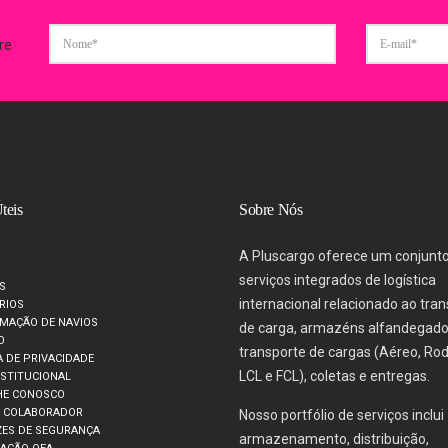
re
teis
Sobre Nós
A Pluscargo oferece um conjunt
serviços integrados de logística
S
internacional relacionado ao tra
RIOS
MAÇÃO DE NAVIOS
de carga, armazéns alfandegado
O
transporte de cargas (Aéreo, Rod
A DE PRIVACIDADE
LCL e FCL), coletas e entregas.
NSTITUCIONAL
HE CONOSCO
O COLABORADOR
Nosso portfólio de serviços inclui
ZES DE SEGURANÇA
armazenamento, distribuição,