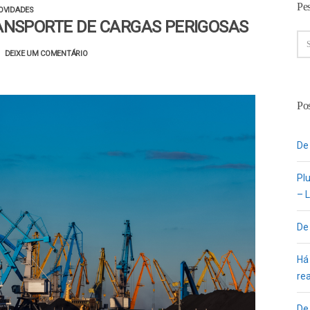
Pe
OVIDADES
ANSPORTE DE CARGAS PERIGOSAS
DEIXE UM COMENTÁRIO
Pos
De
Pl
– L
De
Há
re
De