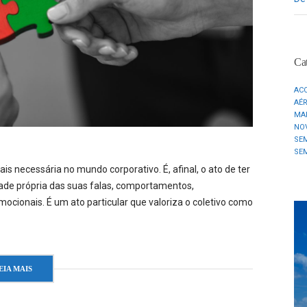
Cat
AC
AÉ
MA
NO
SE
SE
s necessária no mundo corporativo. É, afinal, o ato de ter
dade própria das suas falas, comportamentos,
cionais. É um ato particular que valoriza o coletivo como
EIA MAIS