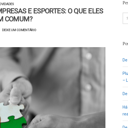
Pe
OVIDADES
PRESAS E ESPORTES: O QUE ELES
M COMUM?
DEIXE UM COMENTÁRIO
Pos
De
Pl
– L
De
Há
re
De